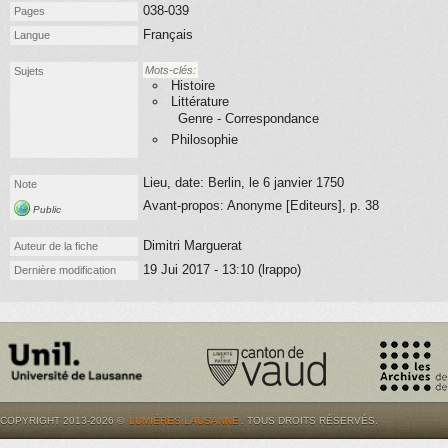
038-039
Pages
Français
Langue
Mots-clés:
Sujets
Histoire
Littérature
Genre - Correspondance
Philosophie
Lieu, date: Berlin, le 6 janvier 1750
Note
Avant-propos: Anonyme [Editeurs], p. 38
Public
Dimitri Marguerat
Auteur de la fiche
19 Jui 2017 - 13:10 (lrappo)
Dernière modification
COPYRIGHT 2013-2026 ©
LUMIÈRES.LAUSANNE
. TOUS DROITS RÉSERVÉS.