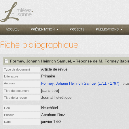
ACCUEIL
PRÉSENTATION
PROJETS
PUBLICATIONS
Fiche bibliographique
Formey, Johann Heinrich Samuel
, «Réponse de M. Formey [table
Article de revue
Type de document
Primaire
Littérature
Formey, Johann Heinrich Samuel (1711 - 1797)
Auteurs
(Aut
[sans titre]
Titre du document
Journal helvétique
Titre de la revue
Neuchâtel
Lieu
Abraham Droz
Editeur
janvier 1753
Date