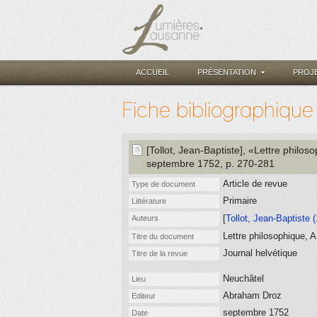
ACCUEIL
PRÉSENTATION
PROJ
Fiche bibliographique
[Tollot, Jean-Baptiste]
, «Lettre philos
septembre 1752
, p. 270-281
Article de revue
Type de document
Primaire
Littérature
[
Tollot, Jean-Baptiste 
Auteurs
Lettre philosophique, A
Titre du document
Journal helvétique
Titre de la revue
Neuchâtel
Lieu
Abraham Droz
Editeur
septembre 1752
Date