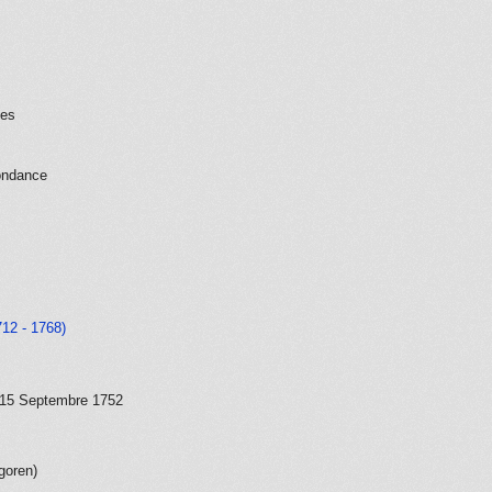
ues
ondance
712 - 1768)
e 15 Septembre 1752
goren)