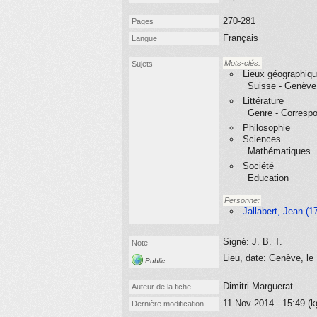
270-281
Pages
Français
Langue
Mots-clés:
Sujets
Lieux géographiq
Suisse - Genève
Littérature
Genre - Corresp
Philosophie
Sciences
Mathématiques
Société
Education
Personne:
Jallabert, Jean (1
Signé: J. B. T.
Note
Lieu, date: Genève, l
Public
Dimitri Marguerat
Auteur de la fiche
11 Nov 2014 - 15:49 (k
Dernière modification