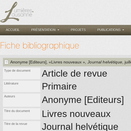
ACCUEIL
PRÉSENTATION
PROJETS
PUBLICATIONS
Fiche bibliographique
Anonyme [Editeurs]
, «Livres nouveaux »
, Journal helvétique
, jui
Article de revue
Type de document
Primaire
Littérature
Auteurs
Anonyme [Editeurs]
Livres nouveaux
Titre du document
Journal helvétique
Titre de la revue