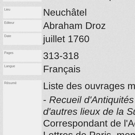
Neuchâtel
Lieu
Abraham Droz
Editeur
juillet 1760
Date
313-318
Pages
Français
Langue
Liste des ouvrages m
Résumé
-
Recueil d'Antiquité
d'autres lieux de la S
Correspondant de l'A
Lettres de Paris, me