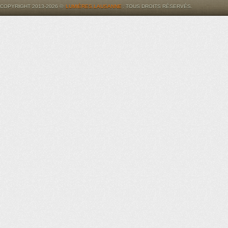
COPYRIGHT 2013-2026 ©
LUMIÈRES.LAUSANNE
. TOUS DROITS RÉSERVÉS.