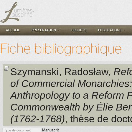
ACCUEIL
PRÉSENTATION
PROJETS
PUBLICATIONS
Fiche bibliographique
Szymanski, Radosław
,
Ref
of Commercial Monarchies:
Anthropology to a Reform Pr
Commonwealth by Élie Bert
(1762-1768)
, thèse de doct
Manuscrit
Type de document