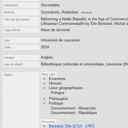
Secondaire
Littérature
Szymanski, Radosław
Auteurs
(Auteur)
Reforming a Noble Republic in the Age of Commercia
Titre du document
Lithuanian Commonwealth by Élie Bertrand, Michal 
thèse de doctorat
Type d'écrit
Université de Lausanne
Lieu
2024
Date
Anglais
Langue
Bibliothèque cantonale et universitaire, Lausanne (
Lieu de dépôt
Mots-clés:
Sujets
Economie
Histoire
Lieux géographiques
Pologne
Philosophie
Politique
Gouvernement - Monarchie
Gouvernement - République
Personne:
Bertrand, Elie (1713 - 1797)