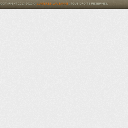
COPYRIGHT 2013-2026 ©
LUMIÈRES.LAUSANNE
. TOUS DROITS RÉSERVÉS.