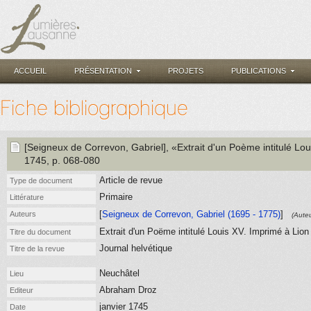
ACCUEIL
PRÉSENTATION
PROJETS
PUBLICATIONS
Fiche bibliographique
[Seigneux de Correvon, Gabriel]
, «Extrait d'un Poème intitulé Lo
1745
, p. 068-080
Article de revue
Type de document
Primaire
Littérature
[
Seigneux de Correvon, Gabriel (1695 - 1775)
]
Auteurs
(Auteu
Extrait d'un Poëme intitulé Louis XV. Imprimé à Lion 
Titre du document
Journal helvétique
Titre de la revue
Neuchâtel
Lieu
Abraham Droz
Editeur
janvier 1745
Date