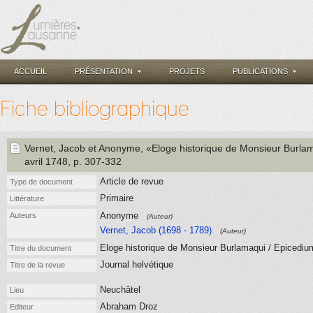
ACCUEIL
PRÉSENTATION
PROJETS
PUBLICATIONS
Fiche bibliographique
Vernet, Jacob
et Anonyme
, «Eloge historique de Monsieur Burla
avril 1748
, p. 307-332
Article de revue
Type de document
Primaire
Littérature
Anonyme
Auteurs
(Auteur)
Vernet, Jacob (1698 - 1789)
(Auteur)
Eloge historique de Monsieur Burlamaqui / Epicediu
Titre du document
Journal helvétique
Titre de la revue
Neuchâtel
Lieu
Abraham Droz
Editeur