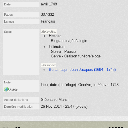
avril 1748
Date
307-332
Pages
Français
Langue
Mots-clés:
Sujets
Histoire
Biographie/généalogie
Littérature
Genre - Poésie
Genre - Oraison funèbre/éloge
Personne:
Burlamaqui, Jean-Jacques (1694 - 1748)
Note
Lieu, date (de l'éloge): Genève, le 20 avril 1748
Public
Stéphanie Manzi
Auteur de la fiche
26 Nov 2014 - 23:47 (blovis)
Dernière modification