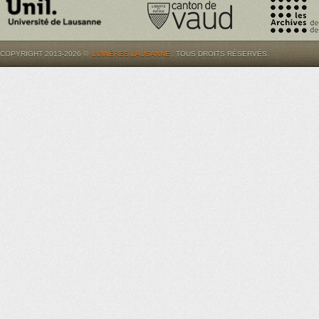
COPYRIGHT 2013-2026 ©
LUMIÈRES.LAUSANNE
. TOUS DROITS RÉSERVÉS.