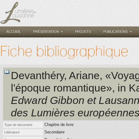
ACCUEIL
PRÉSENTATION
PROJETS
PUBLICATIONS
Fiche bibliographique
Devanthéry, Ariane
, «Voyag
l'époque romantique»
, in
Ka
Edward Gibbon et Lausanne
des Lumières européenne
Chapitre de livre
Type de document
Secondaire
Littérature