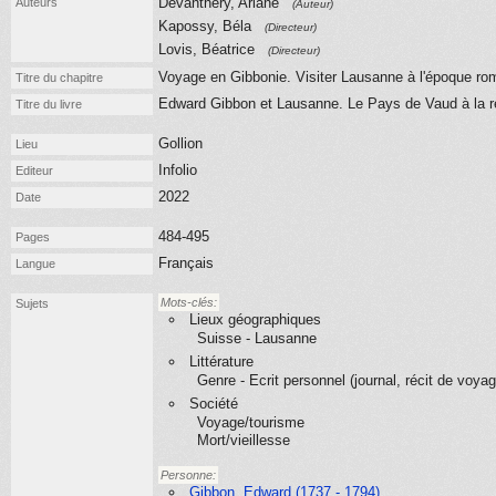
Devanthéry, Ariane
Auteurs
(Auteur)
Kapossy, Béla
(Directeur)
Lovis, Béatrice
(Directeur)
Voyage en Gibbonie. Visiter Lausanne à l'époque ro
Titre du chapitre
Edward Gibbon et Lausanne. Le Pays de Vaud à la 
Titre du livre
Gollion
Lieu
Infolio
Editeur
2022
Date
484-495
Pages
Français
Langue
Mots-clés:
Sujets
Lieux géographiques
Suisse - Lausanne
Littérature
Genre - Ecrit personnel (journal, récit de voyag
Société
Voyage/tourisme
Mort/vieillesse
Personne:
Gibbon, Edward (1737 - 1794)