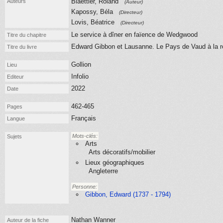
Blaettler, Roland
Auteurs
(Auteur)
Kapossy, Béla
(Directeur)
Lovis, Béatrice
(Directeur)
Le service à dîner en faïence de Wedgwood
Titre du chapitre
Edward Gibbon et Lausanne. Le Pays de Vaud à la 
Titre du livre
Gollion
Lieu
Infolio
Editeur
2022
Date
462-465
Pages
Français
Langue
Mots-clés:
Sujets
Arts
Arts décoratifs/mobilier
Lieux géographiques
Angleterre
Personne:
Gibbon, Edward (1737 - 1794)
Nathan Wanner
Auteur de la fiche