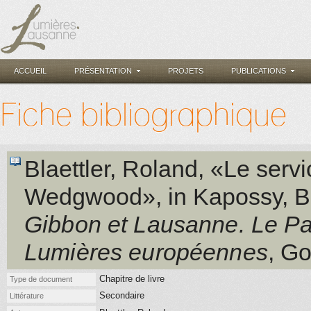
ACCUEIL
PRÉSENTATION
PROJETS
PUBLICATIONS
Fiche bibliographique
Blaettler, Roland
, «Le serv
Wedgwood»
, in
Kapossy, Bé
Gibbon et Lausanne. Le Pa
Lumières européennes
, Go
Chapitre de livre
Type de document
Secondaire
Littérature