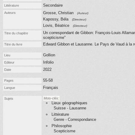
Secondaire
Littérature
Grosse, Christian
Auteurs
(Auteur)
Kapossy, Béla
(Directeur)
Lovis, Béatrice
(Directeur)
Un correspondant de Gibbon: François-Louis Allaman
Titre du chapitre
scepticisme"
Edward Gibbon et Lausanne. Le Pays de Vaud à la 
Titre du livre
Gollion
Lieu
Infolio
Editeur
2022
Date
55-58
Pages
Français
Langue
Mots-clés:
Sujets
Lieux géographiques
Suisse - Lausanne
Littérature
Genre - Correspondance
Philosophie
Scepticisme