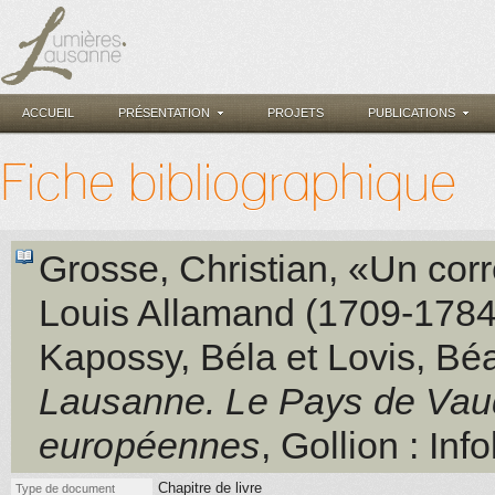
ACCUEIL
PRÉSENTATION
PROJETS
PUBLICATIONS
Fiche bibliographique
Grosse, Christian
, «Un cor
Louis Allamand (1709-1784)
Kapossy, Béla et Lovis, Béat
Lausanne. Le Pays de Vaud
européennes
, Gollion
: Info
Chapitre de livre
Type de document