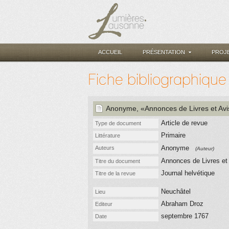
ACCUEIL
PRÉSENTATION
PROJ
Fiche bibliographique
Anonyme
, «Annonces de Livres et Avi
Article de revue
Type de document
Primaire
Littérature
Anonyme
Auteurs
(Auteur)
Annonces de Livres et 
Titre du document
Journal helvétique
Titre de la revue
Neuchâtel
Lieu
Abraham Droz
Editeur
septembre 1767
Date