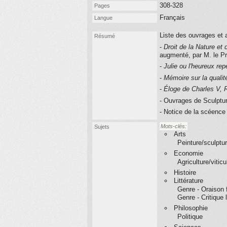
308-328
Pages
Français
Langue
Liste des ouvrages et 
Résumé
-
Droit de la Nature e
augmenté, par M. le Pr
-
Julie ou l'heureux rep
-
Mémoire sur la qualit
-
Éloge de Charles V, 
- Ouvrages de Sculptu
- Notice de la scéence
Mots-clés:
Sujets
Arts
Peinture/sculptu
Economie
Agriculture/viticu
Histoire
Littérature
Genre - Oraison 
Genre - Critique 
Philosophie
Politique