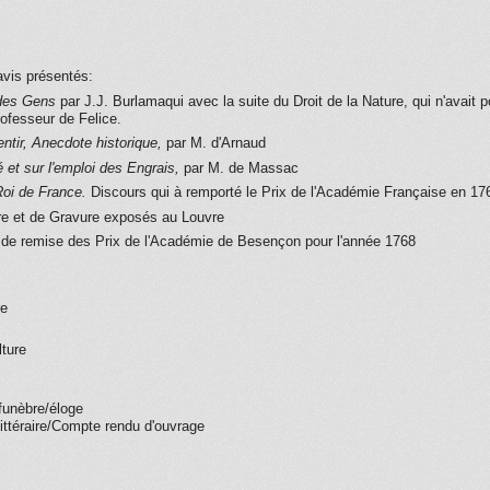
avis présentés:
t des Gens
par J.J. Burlamaqui avec la suite du Droit de la Nature, qui n'avait 
ofesseur de Felice.
entir, Anecdote historique,
par M. d'Arnaud
é et sur l'emploi des Engrais,
par M. de Massac
Roi de France.
Discours qui à remporté le Prix de l'Académie Française en 17
re et de Gravure exposés au Louvre
 de remise des Prix de l'Académie de Besençon pour l'année 1768
re
lture
funèbre/éloge
littéraire/Compte rendu d'ouvrage