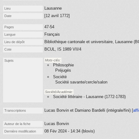
Lausanne
Lieu
[12 avril 1772]
Date
47-54
Pages
Français
Langue
Bibliothèque cantonale et universitaire, Lausanne (
Lieu de dépôt
BCUL, IS 1989 VII/4
Cote
Mots-clés:
Sujets
Philosophie
Préjugés
Société
Société savante/cercle/salon
Société/Académie:
Société littéraire - Lausanne (1772-1783)
Lucas Bonvin et Damiano Bardelli (
intégrale/fini
) [
aff
Transcriptions
Lucas Bonvin
Auteur de la fiche
08 Fév 2024 - 14:34 (blovis)
Dernière modification