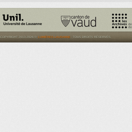
COPYRIGHT 2013-2026 ©
LUMIÈRES.LAUSANNE
. TOUS DROITS RÉSERVÉS.