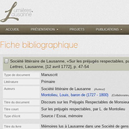
ACCUEIL
PRÉSENTATION
PROJETS
PUBLICATIONS
Fiche bibliographique
Société littéraire de Lausanne
, «Sur les préjugés respectables, p
Lettres
, Lausanne
, [12 avril 1772]
, p. 47-54
Manuscrit
Type de document
Primaire
Littérature
Société littéraire de Lausanne
Auteurs
(Auteur)
Montolieu, Louis, baron de (1727 - 1800)
(Collaborateu
Discours sur les Préjugés Respectables de Monsieu
Titre du document
Sur les préjugés respectables, par L. de Montolieu
Titre court
Source / Essai, mémoire
Type d'écrit
Mémoires lus à Lausanne dans une Société de gens 
Titre du livre