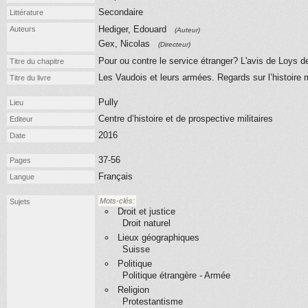
Secondaire
Littérature
Hediger, Edouard
Auteurs
(Auteur)
Gex, Nicolas
(Directeur)
Pour ou contre le service étranger? L'avis de Loys d
Titre du chapitre
Les Vaudois et leurs armées. Regards sur l’histoire m
Titre du livre
Pully
Lieu
Centre d’histoire et de prospective militaires
Editeur
2016
Date
37-56
Pages
Français
Langue
Mots-clés:
Sujets
Droit et justice
Droit naturel
Lieux géographiques
Suisse
Politique
Politique étrangère - Armée
Religion
Protestantisme