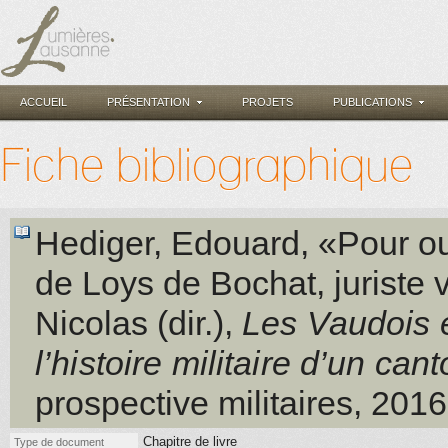
ACCUEIL
PRÉSENTATION
PROJETS
PUBLICATIONS
Fiche bibliographique
Hediger, Edouard
, «Pour ou
de Loys de Bochat, juriste 
Nicolas (dir.)
,
Les Vaudois 
l’histoire militaire d’un can
prospective militaires
, 2016
Chapitre de livre
Type de document