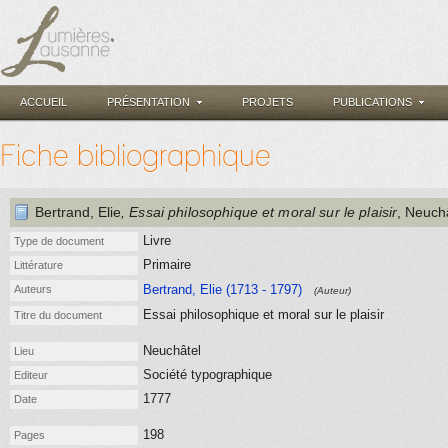
ACCUEIL
PRÉSENTATION
PROJETS
PUBLICATIONS
Fiche bibliographique
Bertrand, Elie
, Essai philosophique et moral sur le plaisir
, Neuch
Livre
Type de document
Primaire
Littérature
Bertrand, Elie (1713 - 1797)
Auteurs
(Auteur)
Essai philosophique et moral sur le plaisir
Titre du document
Neuchâtel
Lieu
Société typographique
Editeur
1777
Date
198
Pages