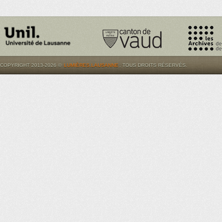
COPYRIGHT 2013-2026 ©
LUMIÈRES.LAUSANNE
. TOUS DROITS RÉSERVÉS.