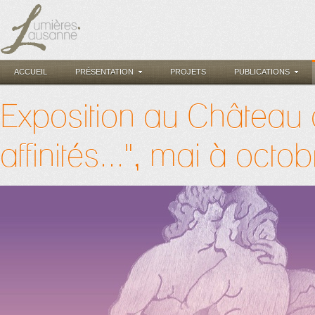
ACCUEIL
PRÉSENTATION
PROJETS
PUBLICATIONS
Exposition au Château d
affinités...", mai à octo