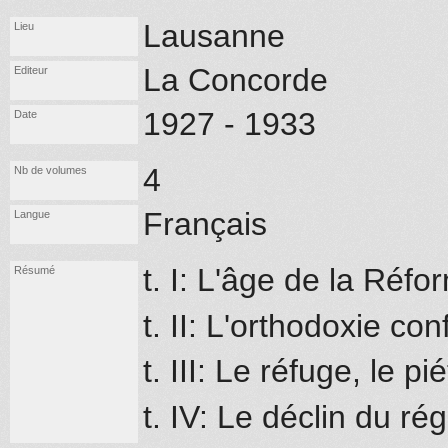
Lausanne
Lieu
La Concorde
Editeur
1927 - 1933
Date
4
Nb de volumes
Français
Langue
t. I: L'âge de la Réfo
Résumé
t. II: L'orthodoxie co
t. III: Le réfuge, le p
t. IV: Le déclin du ré