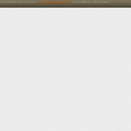
COPYRIGHT 2013-2026 ©
LUMIÈRES.LAUSANNE
. TOUS DROITS RÉSERVÉS.